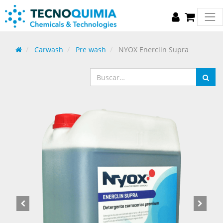
Carwash
Pre wash
NYOX Enerclin Supra