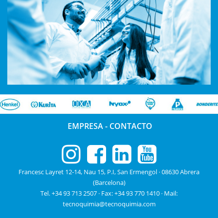
EMPRESA
-
CONTACTO
Francesc Layret 12-14, Nau 15, P.I, San Ermengol · 08630 Abrera
(Barcelona)
Tel. +34 93 713 2507
· Fax: +34 93 770 1410 · Mail:
tecnoquimia@tecnoquimia.com