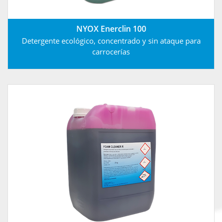
NYOX Enerclin 100
Detergente ecológico, concentrado y sin ataque para
carrocerías