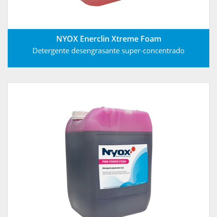
NYOX Enerclin Xtreme Foam
Detergente desengrasante super-concentrado