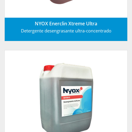
NYOX Enerclin Xtreme Ultra
Detergente desengrasante ultra-concentrado