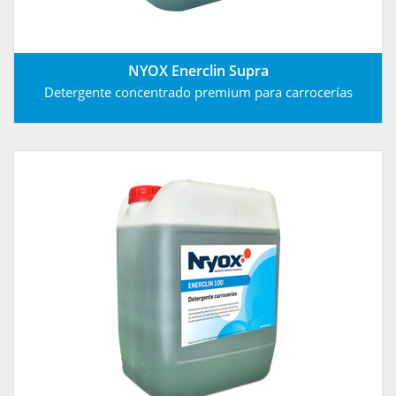
NYOX Enerclin Supra
Detergente concentrado premium para carrocerías